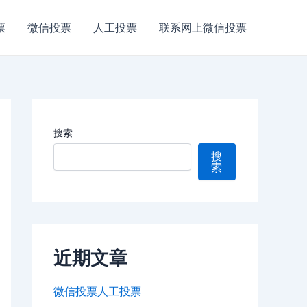
：
微
票
微信投票
人工投票
联系网上微信投票
信
投
票
人
工
投
搜索
票
搜
索
近期文章
微信投票人工投票